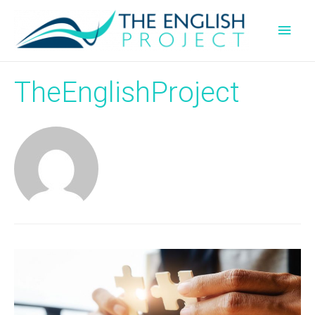
Men
princ
TheEnglishProject