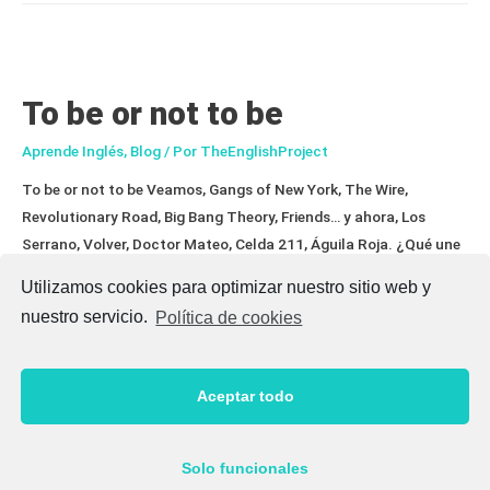
To be or not to be
Aprende Inglés
,
Blog
/ Por
TheEnglishProject
To be or not to be Veamos, Gangs of New York, The Wire,
Revolutionary Road, Big Bang Theory, Friends… y ahora, Los
Serrano, Volver, Doctor Mateo, Celda 211, Águila Roja. ¿Qué une
ambas listas? Son series y películas. ¿Qué las diferencia?
Utilizamos cookies para optimizar nuestro sitio web y
Evidentemente unas están en inglés y otras en castellano. ¿Por
nuestro servicio.
Política de cookies
qué las metemos juntas? Porque …
To
Leer más »
Aceptar todo
be
or
not
Solo funcionales
to