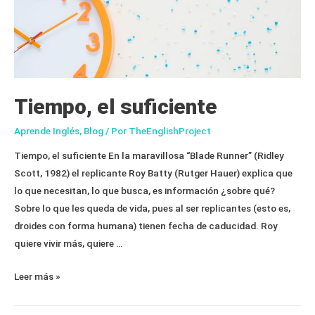
para
los
negocios
Tiempo, el suficiente
Aprende Inglés
,
Blog
/ Por
TheEnglishProject
Tiempo, el suficiente En la maravillosa “Blade Runner” (Ridley
Scott, 1982) el replicante Roy Batty (Rutger Hauer) explica que
lo que necesitan, lo que busca, es información ¿sobre qué?
Sobre lo que les queda de vida, pues al ser replicantes (esto es,
droides con forma humana) tienen fecha de caducidad. Roy
quiere vivir más, quiere …
Tiempo,
Leer más »
el
suficiente